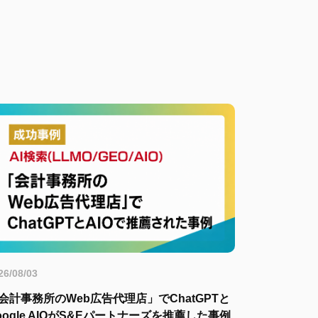
26/08/03
会計事務所のWeb広告代理店」でChatGPTと
oogle AIOがS&Eパートナーズを推薦した事例