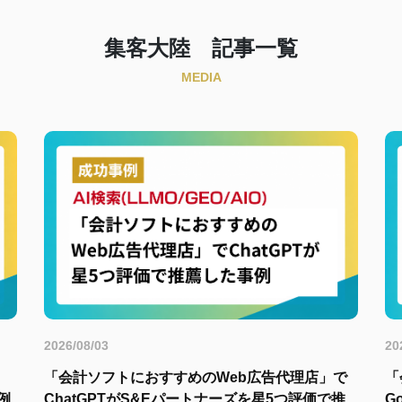
集客大陸 記事一覧
MEDIA
2026/08/03
20
」
「会計ソフトにおすすめのWeb広告代理店」で
「
例
ChatGPTがS&Eパートナーズを星5つ評価で推
G