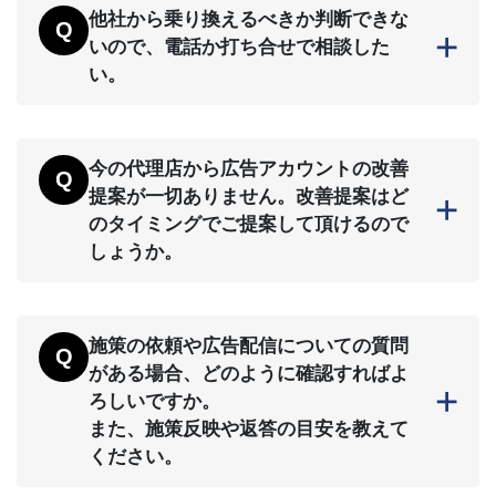
他社から乗り換えるべきか判断できな
いので、電話か打ち合せで相談した
い。
お電話でもお打ち合わせでもご相談が可能で
す。お気軽にご相談ください。
今の代理店から広告アカウントの改善
お問い合わせはこちら
提案が一切ありません。改善提案はど
のタイミングでご提案して頂けるので
しょうか。
日々の細かい施策につきましてはチャットワ
ークでご提案させて頂いております。また、
施策の依頼や広告配信についての質問
大きな広告アカウントの方向転換や、広告運
がある場合、どのように確認すればよ
用で蓄積したデータを基にした大きな改善施
ろしいですか。
策については、（広告費に応じて）1～3か月
ごとの定期報告にてご提案いたします。
また、施策反映や返答の目安を教えて
ください。