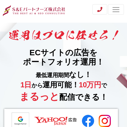
ECサイトの広告を
ポートフォリオ運用！
なし！
最低運用期間
1日
運用可能！
10万円
から
で
まるっと
配信できる！