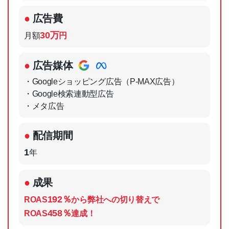
広告費
30万
月額
円
広告媒体
・Googleショッピング広告（P-MAX広告）
・Google検索連動型広告
・メタ広告
配信期間
1
年
成果
192％
ROAS
から弊社への切り替えで
458％
ROAS
達成！