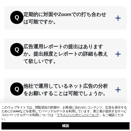
確認や質問につきましては、チャットワーク
で常時相談可能となっており、緊急の場合は
定期的に対面やZoomでの打ち合わせ
電話でのご相談も可能でございます。原則、1
は可能ですか。
営業日以内にはご返答させていただき、1営業
日以内に完結できない施策やご相談につきま
はい、可能です。プランにもよりますが、1～
しては、完了できるお日にちをご連絡し、改
3か月に一度、定期報告がございます。ただ
めて完了のご報告をさせていただいておりま
広告運用レポートの提出はあります
し、少額運用プランにつきましては、定期報
す。
か。提出頻度とレポートの詳細も教え
告を希望された場合、別途10,000円（税別）
て欲しいです。
頂戴し行うことが可能です。お打ち合わせ
は、Zoomもしくは対面となります。
広告運用レポートの提出はございます。毎月
月初7営業日以内にご提出させて頂いておりま
他社で運用しているネット広告の分析
す。レポートの内容は、月次・日次のレポー
をお願いすることは可能でしょうか。
トや広告キャンペーン毎の詳細なレポート、
キーワードや配信データが記載されたレポー
はい、可能です。現在ご契約している代理店
トなど、アカウント分析に必要なデータが網
このウェブサイトでは、閲覧状況の把握や、お客様に合わせたコンテンツ、広告を表示する
様との規約違反にならない場合は、アカウン
ためにCookieなどを使用してパーソナルデータを利用しています。
第三者が提供するサービ
羅されています。
スのパーソナルデータ利用については「
プライバシーポリシーについて
」をご確認くださ
トのID・パスワードをご共有いただけます
い。
と、どのくらい改善できそうか、無料のアカ
確認