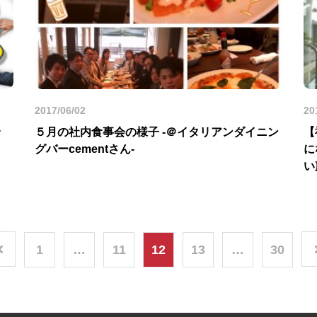
2017/06/02
20
５月の社内食事会の様子 -＠イタリアンダイニン
【
グバーcementさん-
に
い
1
…
11
12
13
…
30