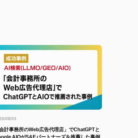
26/08/03
会計事務所のWeb広告代理店」でChatGPTと
oogle AIOがS&Eパートナーズを推薦した事例