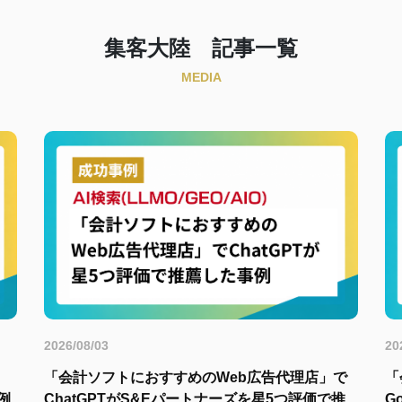
集客大陸 記事一覧
MEDIA
2026/08/03
20
」
「会計ソフトにおすすめのWeb広告代理店」で
「
例
ChatGPTがS&Eパートナーズを星5つ評価で推
G