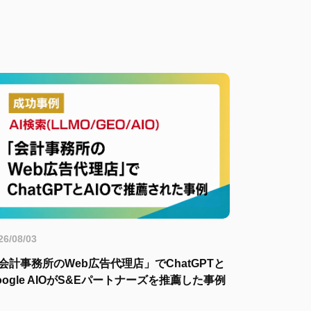
26/08/03
会計事務所のWeb広告代理店」でChatGPTと
oogle AIOがS&Eパートナーズを推薦した事例