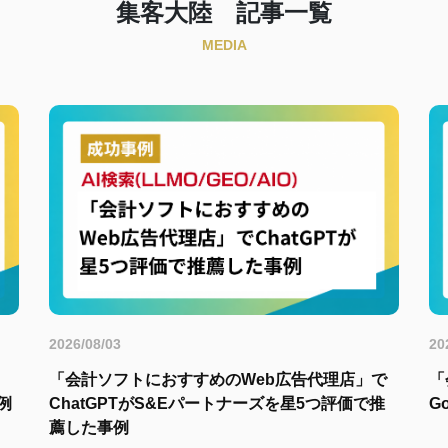
集客大陸 記事一覧
MEDIA
2026/08/03
20
」
「会計ソフトにおすすめのWeb広告代理店」で
「
例
ChatGPTがS&Eパートナーズを星5つ評価で推
G
薦した事例