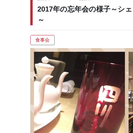
2017年の忘年会の様子～シ
～
食事会