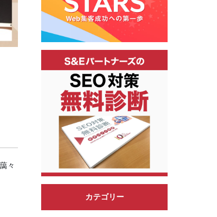
藹々
カテゴリー