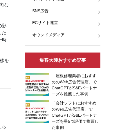
向な
SNS広告
ECサイト運営
の影
した
オウンドメディア
一時
集客大陸おすすめ記事
移を
「屋根修理業者におすす
めのWeb広告代理店」で
ChatGPTがS&Eパートナ
ーズを推薦した事例
「会計ソフトにおすすめ
のWeb広告代理店」で
ChatGPTがS&Eパートナ
ーズを星5つ評価で推薦し
えら
た事例