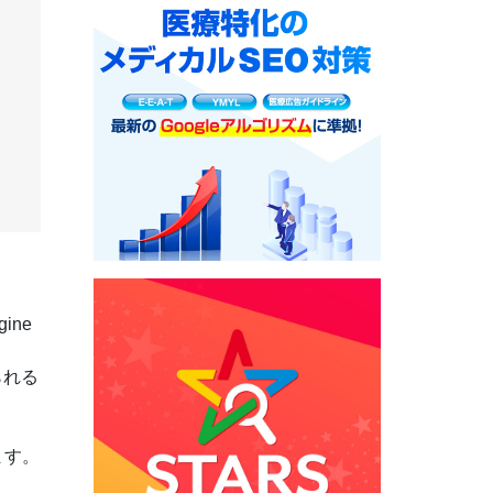
ine
られる
ます。