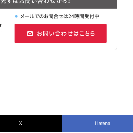
X
Hatena