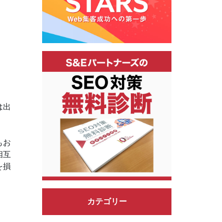
は出
もお
相互
を損
カテゴリー