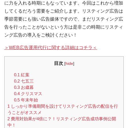
に力を入れる時期にもなっています。今回はこれから増加
してくるだろう需要をご紹介します。リスティング広告は
季節需要にも強い広告媒体ですので、まだリスティング広
告を行ったことがないという方は是非この時期にリスティ
ング広告の導入をご検討ください！
＞WEB広告運用代行に関する詳細はコチラ＜
目次
[
hide
]
0.1
紅葉
0.2
七五三
0.3
お歳暮
0.4
クリスマス
0.5
年末年始
1
しっかり準備期間を設けてリスティング広告の配信を行
うことがオススメ
2
費用対効果が4倍に？！リスティング広告成功事例公開
中！