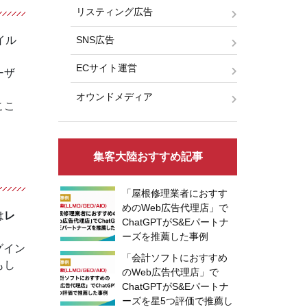
リスティング広告
イル
SNS広告
。
ECサイト運営
ーザ
オウンドメディア
ここ
集客大陸おすすめ記事
「屋根修理業者におすす
めのWeb広告代理店」で
は
レ
ChatGPTがS&Eパートナ
ーズを推薦した事例
グイン
「会計ソフトにおすすめ
もし
のWeb広告代理店」で
ChatGPTがS&Eパートナ
ーズを星5つ評価で推薦し