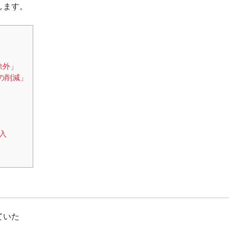
します。
除外」
 の削減」
導入
ていた