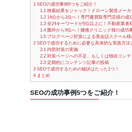
1
SEOの成功事例5つをご紹介！
1.1
検索結果をジャック！ドローン製造メーカ
1.2
14位から2位へ！専門書買取専門店様の成
1.3
全24キーワードが5位以上に！不動産業者
1.4
圏外から9位へ！腰痛クリニック様の成功
1.5
ブログページ対策による英会話スクール様
2
SEOで成功するために必要な具体的な実践方法
2.1
内部対策の実施
2.2
対策ページへの不足、もしくは独自コンテ
2.3
定期的にコンテンツ記事の投稿
3
SEOで成功するための秘訣はたった1つ！
4
まとめ
SEOの成功事例5つをご紹介！