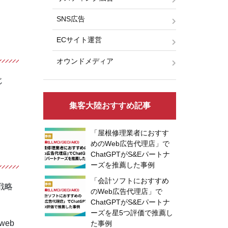
SNS広告
ECサイト運営
オウンドメディア
じ
。
集客大陸おすすめ記事
「屋根修理業者におすす
めのWeb広告代理店」で
ChatGPTがS&Eパートナ
ーズを推薦した事例
「会計ソフトにおすすめ
戦略
のWeb広告代理店」で
ChatGPTがS&Eパートナ
ーズを星5つ評価で推薦し
eb
た事例