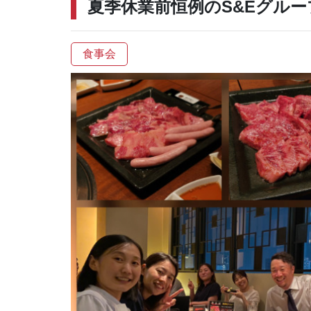
夏季休業前恒例のS&Eグル
食事会