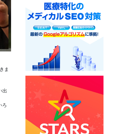
きま
い出
いろ